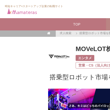
時短キャリア×スタートアップ企業の転職サイト
TOP
求人検索
搭乗型ロボット市場を
MOVeLO
エンタメ
営業・CS（法人向
搭乗型ロボット市場