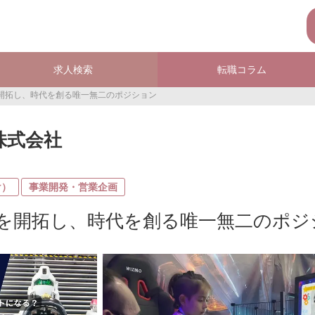
求人検索
転職コラム
開拓し、時代を創る唯一無二のポジション
T株式会社
け）
事業開発・営業企画
を開拓し、時代を創る唯一無二のポジ