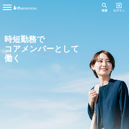
search
exit_to_app
検索
ログイン
時短勤務で
コアメンバーとして
働く