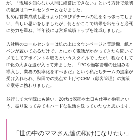
が、「現場を知らない人間に経営はできない」という方針で最初
の配属はコールセンターとなりました。
初めは営業成績も思うように伸びずチームの足を引っ張ってしま
い、苦しい思いをしましたが、何とかここで結果を出そうと必死
に努力を重ね、半年後には営業成績トップを達成しました。
入社時のコールセンターは机の上にタウンページと電話機、紙と
ペンが置いてあるだけで、とにかく電話がかかってきたら聞いて
メモしてアポイントを取るというスタイルでしたが、程なくして
IT化の大きな波が入って来ました。「PCや顧客管理の仕組みを
導入し、業務の効率化をすべきだ」という私たちチームの提案が
受け入れられ、秋田での拠点立上げやCRM（顧客管理）の施策
立案等に携わりました。
並行して大学院にも通い、20代は深夜や土日も仕事か勉強とい
う、振り返ってみてもハードな生活を送っていたなと思います。
「世の中のママさん達の助けになりたい」