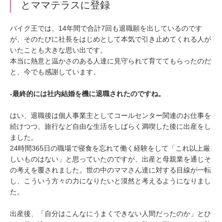
とママテラスに登録
バイク王では、14年間で合計7回も退職願を出しているのです
が、そのたびに社長をはじめとして本気で引き止めてくれる人が
いたことも大きな思い出です。
本当に熱意と温かさのある人達に見守られて育ててもらったのだ
と、今でも感謝しています。
‐最終的には社内結婚を機に退職されたのですね。
はい、退職後は個人事業主としてコールセンター関連のお仕事を
続けつつ、旅行など自由な生活をしばらく満喫した後に出産をし
ました。
24時間365日の職場で寝食を忘れて働く経験をして「これ以上厳
しいものはない」と思っていたのですが、出産と母親業を通じそ
の考えを覆されました。世の中のママさん達に対する目線が一転
し、こういう方々の力になりたいと漠然と考えるようになりまし
た。
出産後、「自分はこんなにうまくできない人間だったのか」とひ