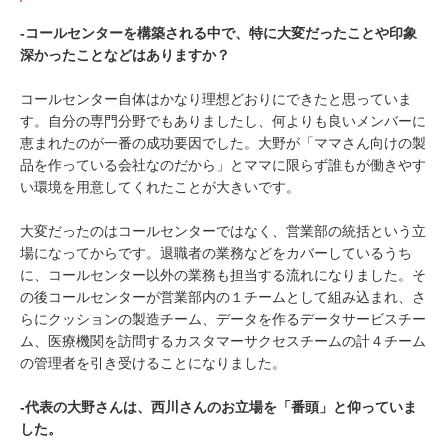
‐コールセンターを構築される中で、特に大変だったことや印象
深かったことなどはありますか？
コールセンター自体はかなり理想どおりにできたと思っていま
す。自分の専門分野でもありましたし、何よりも良いメンバーに
恵まれたのが一番の成功要因でした。大野が「ママさん向けの製
品を作っている会社なのだから」とママに限らず誰もが働きやす
い環境を用意してくれたことが大きいです。
大変だったのはコールセンターではなく、営業部の統括という立
場になってからです。退職者の業務などをカバーしているうち
に、コールセンター以外の業務も担当する流れになりました。そ
の後コールセンターが営業部内の１チームとして組み込まれ、さ
らにクッションの製造チーム、データを作るデータサービスチー
ム、医療機関を訪問するカスタマーサクセスチームの計４チーム
の管理者を引き受けることになりました。
‐代表の大野さんは、西川さんのお立場を「番頭」と仰っていま
した。