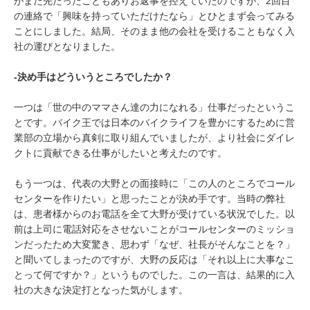
がまだ先だったこともありお返事を控えていたのですが、2回目
の連絡で「興味を持っていただけたなら」とひとまず会ってみる
ことにしました。結局、そのまま他の会社を受けることもなく入
社の運びとなりました。
‐決め手はどういうところでしたか？
一つは「世の中のママさん達の力になれる」仕事だったというこ
とです。バイク王では日本のバイクライフを豊かにするために営
業部の立場から真剣に取り組んでいましたが、より社会にダイレ
クトに貢献できる仕事がしたいと考えたのです。
もう一つは、代表の大野との面接時に「この人のところでコール
センターを作りたい」と思ったことが決め手です。当時の弊社
は、患者様からのお電話を全て大野が受けている状況でした。以
前は上司に電話対応をさせないことがコールセンターのミッショ
ンだったため大変驚き、思わず「なぜ、社長がそんなことを？」
と聞いてしまったのですが、大野の反応は「それ以上に大事なこ
とって何ですか？」というものでした。この一言は、結果的に入
社の大きな決定打となった気がします。