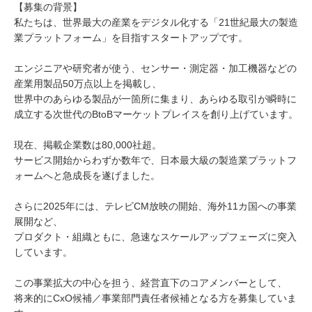
【募集の背景】
私たちは、世界最大の産業をデジタル化する「21世紀最大の製造
業プラットフォーム」を目指すスタートアップです。
エンジニアや研究者が使う、センサー・測定器・加工機器などの
産業用製品50万点以上を掲載し、
世界中のあらゆる製品が一箇所に集まり、あらゆる取引が瞬時に
成立する次世代のBtoBマーケットプレイスを創り上げています。
現在、掲載企業数は80,000社超。
サービス開始からわずか数年で、日本最大級の製造業プラットフ
ォームへと急成長を遂げました。
さらに2025年には、テレビCM放映の開始、海外11カ国への事業
展開など、
プロダクト・組織ともに、急速なスケールアップフェーズに突入
しています。
この事業拡大の中心を担う、経営直下のコアメンバーとして、
将来的にCxO候補／事業部門責任者候補となる方を募集していま