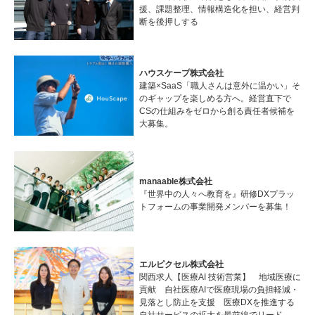
援、課題整理、情報構造化を担い、経営判
断を後押しする
ハウスケープ株式会社
建築×SaaS「職人さんは意外に温かい」そ
のギャップを楽しめる方へ。経営直下で
CSの仕組みをゼロから創る責任者候補を
大募集。
manaable株式会社
『世界中の人々へ教育を』研修DXプラッ
トフォームの事業開発メンバーを募集！
エルピクセル株式会社
関西求人【医療AI 技術営業】 地域医療に
貢献 自社医療AIで医療現場の負担軽減・
見落とし防止を支援 医療DXを推進する