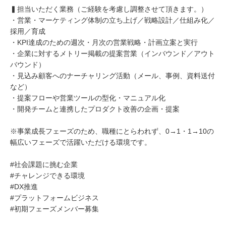
▍担当いただく業務（ご経験を考慮し調整させて頂きます。）
・営業・マーケティング体制の立ち上げ／戦略設計／仕組み化／
採用／育成
・KPI達成のための週次・月次の営業戦略・計画立案と実行
・企業に対するメトリー掲載の提案営業（インバウンド／アウト
バウンド）
・見込み顧客へのナーチャリング活動（メール、事例、資料送付
など）
・提案フローや営業ツールの型化・マニュアル化
・開発チームと連携したプロダクト改善の企画・提案
※事業成長フェーズのため、職種にとらわれず、0→1・1→10の
幅広いフェーズで活躍いただける環境です。
#社会課題に挑む企業
#チャレンジできる環境
#DX推進
#プラットフォームビジネス
#初期フェーズメンバー募集