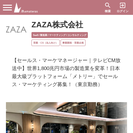
search
exit_to_app
検索
ログイン
ZAZA株式会社
SaaS / 製造業 / マーケティング / コンサルティング
営業・CS（法人向け）
事業開発・営業企画
【セールス・マーケマネージャー｜テレビCM放
送中】世界1,800兆円市場の製造業を変革！日本
最大級プラットフォーム「メトリー」でセール
ス・マーケティング募集！（東京勤務）