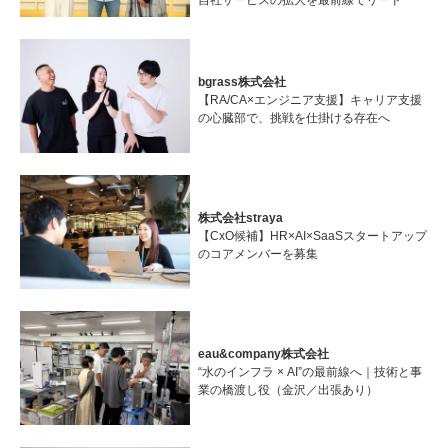
自社サービスの拡大を最前線でリード
bgrass株式会社
【RA/CA×エンジニア支援】キャリア支援
の心臓部で、挑戦を仕掛ける存在へ
株式会社straya
【CxO候補】HR×AI×SaaSスタートアップ
のコアメンバーを募集
eau&company株式会社
“水のインフラ × AI”の最前線へ｜技術と事
業の橋渡し役（金沢／出張あり）