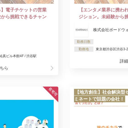
る】電子チケットの営業
【エンタメ業界に携わ
験から挑戦できるチャン
ジション。未経験から
株式会社ボードウ
勤務日数
勤務地
東京都渋谷区渋谷3-27
 祐真ビル本館4F / 渋谷駅
詳
ちら
【地方創生】社会解決型セ
ミネートで話題の会社！