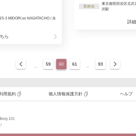
東京都世田谷区北沢2丁
勤務地
沢駅
MIDORI.so NAGATACHO / 永
詳
ちら
chevron_left
chevron_right
59
60
61
93
...
...
利用規約
個人情報保護方針
ヘルプ
org 101
介）