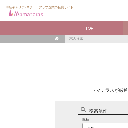
時短キャリア×スタートアップ企業の転職サイト
TOP
求人検索
ママテラスが厳選
search
検索条件
職種