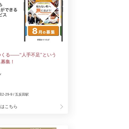
くる——“人手不足”という
ス募集！
び
29-9 / 五反田駅
細はこちら