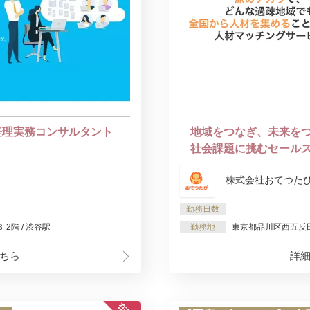
経理実務コンサルタント
地域をつなぎ、未来をつ
社会課題に挑むセール
株式会社おてつた
勤務日数
2階 / 渋谷駅
勤務地
東京都品川区西五反田2-
ちら
詳