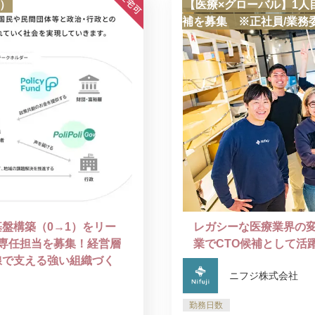
）
【医療×グローバル】1人
補を募集 ※正社員/業務
盤構築（0→1）をリー
レガシーな医療業界の
専任担当を募集！経営層
業でCTO候補として活
線で支える強い組織づく
ニフジ株式会社
勤務日数