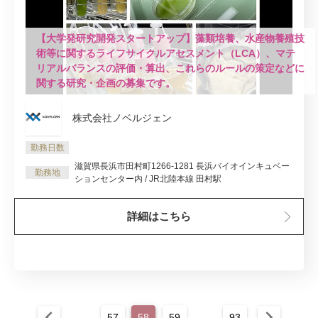
【大学発研究開発スタートアップ】藻類培養、水産物養殖技
術等に関するライフサイクルアセスメント（LCA）、マテ
リアルバランスの評価・算出、これらのルールの策定などに
関する研究・企画の募集です。
株式会社ノベルジェン
勤務日数
滋賀県長浜市田村町1266-1281 長浜バイオインキュベー
勤務地
ションセンター内 / JR北陸本線 田村駅
詳細はこちら
chevron_left
chevron_right
57
58
59
93