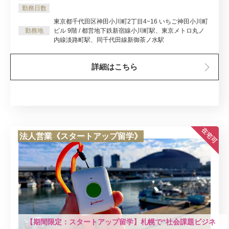
勤務日数
東京都千代田区神田小川町2丁目4−16 いちご神田小川町
勤務地
ビル 9階 / 都営地下鉄新宿線小川町駅、東京メトロ丸ノ
内線淡路町駅、同千代田線新御茶ノ水駅
詳細はこちら
法人営業《スタートアップ留学》
【期間限定：スタートアップ留学】札幌で“社会課題ビジネ