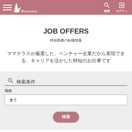
search
exit_to_app
検索
ログイン
JOB OFFERS
時短勤務の転職情報
ママテラスが厳選した、ベンチャー企業だから実現でき
る、キャリアを活かした時短のお仕事です
search
検索条件
職種
検索