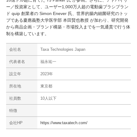
10億ドル超に育てた TJ Parker 氏 が参画。さらに、アドバイザ
ー／投資家として、ユーザー1,000万人超の電動歯ブラシブラン
ド quip 創業者の Simon Enever 氏、世界的腸内細菌研究のトッ
プである慶應義塾大学医学部 本田賢也教授 が加わり、研究開発
から商品企画・ブランド構築・市場投入までを一気通貫で行う体
制を構築しています。
会社名
Taxa Technologies Japan
代表者名
福永祐一
設立年
2023年
所在地
東京都
社員数
10人以下
特徴
会社HP
https://www.taxatech.com/