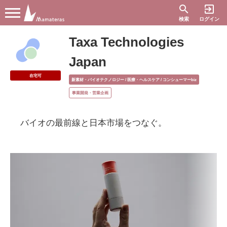
search
exit_to_app
検索
ログイン
Taxa Technologies
Japan
在宅可
新素材・バイオテクノロジー / 医療・ヘルスケア / コンシューマーbiz
事業開発・営業企画
バイオの最前線と日本市場をつなぐ。