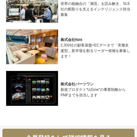
世界の核融合の「潮流」を読み解き、SLE
社の舵取りを支えるインテリジェンス担当
募集
株式会社Nint
2,300社の顧客基盤×ECデータで「実働支
援型」新市場を創るリーダー候補を募集し
ます！
株式会社パーツワン
新規プロダクト"UZone"の事業戦略から
PMFまでを担当します