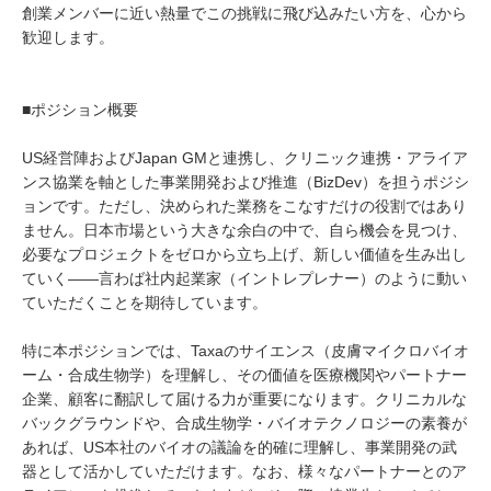
創業メンバーに近い熱量でこの挑戦に飛び込みたい方を、心から
歓迎します。
■ポジション概要
US経営陣およびJapan GMと連携し、クリニック連携・アライア
ンス協業を軸とした事業開発および推進（BizDev）を担うポジシ
ョンです。ただし、決められた業務をこなすだけの役割ではあり
ません。日本市場という大きな余白の中で、自ら機会を見つけ、
必要なプロジェクトをゼロから立ち上げ、新しい価値を生み出し
ていく——言わば社内起業家（イントレプレナー）のように動い
ていただくことを期待しています。
特に本ポジションでは、Taxaのサイエンス（皮膚マイクロバイオ
ーム・合成生物学）を理解し、その価値を医療機関やパートナー
企業、顧客に翻訳して届ける力が重要になります。クリニカルな
バックグラウンドや、合成生物学・バイオテクノロジーの素養が
あれば、US本社のバイオの議論を的確に理解し、事業開発の武
器として活かしていただけます。なお、様々なパートナーとのア