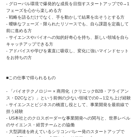
- グローバル環境で爆発的な成長を目指すスタートアップで0→1
フェーズを心から楽しめる方
- 戦略を語るだけでなく、手を動かして結果を出そうとする方
- 曖昧なフェーズ・限られたリソースでも、自ら課題を定義して
前に進める方
- サイエンスやバイオへの知的好奇心を持ち、新しい領域を自ら
キャッチアップできる方
- アドバイスや学びを素直に吸収し、変化に強いマインドセット
をお持ちの方
■この仕事で得られるもの
- 「バイオテクノロジー × 商用化（クリニックB2B・アライアン
ス・D2Cなど）」という前例の少ない領域での0→1立ち上げ経験
- サイエンスとビジネスの橋渡し役として、事業開発を最前線で
担う経験
- US本社とのクロスボーダーな事業開発への関与と、世界レベル
のサイエンス・経営チームとの協働
- 大型調達を終えているシリコンバレー発のスタートアップで