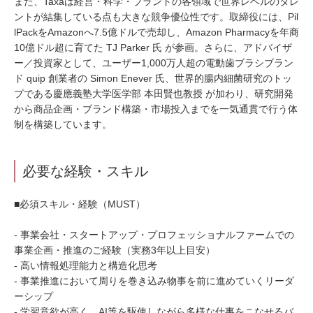
また、Taxaは経営・科学・ブランドの各領域で世界レベルのタレ
ントが結集している点も大きな競争優位性です。取締役には、Pil
lPackをAmazonへ7.5億ドルで売却し、Amazon Pharmacyを年商
10億ドル超に育てた TJ Parker 氏 が参画。さらに、アドバイザ
ー／投資家として、ユーザー1,000万人超の電動歯ブラシブラン
ド quip 創業者の Simon Enever 氏、世界的腸内細菌研究のトッ
プである慶應義塾大学医学部 本田賢也教授 が加わり、研究開発
から商品企画・ブランド構築・市場投入までを一気通貫で行う体
制を構築しています。
必要な経験・スキル
■必須スキル・経験（MUST）
- 事業会社・スタートアップ・プロフェッショナルファームでの
事業企画・推進のご経験（実務3年以上目安）
- 高い情報処理能力と構造化思考
- 事業推進において周りを巻き込み物事を前に進めていくリーダ
ーシップ
- 学習意欲が高く、AI等を駆使しながら多様な仕事をこなせるバ