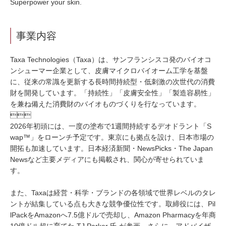
Superpower your skin.
事業内容
Taxa Technologies（Taxa）は、サンフランシスコ発のバイオコ
ンシューマー企業として、皮膚マイクロバイオーム工学を基盤
に、従来の常識を更新する長時間持続型・低刺激の次世代の消費
財を開発しています。「持続性」「皮膚安全性」「製造容易性」
を兼ね備えた消費財のバイオものづくりを行なっています。

2026年初頭には、一度の塗布で1週間持続するデオドラント「S
wap™」をローンチ予定です。東京にも拠点を設け、日本市場の
開拓も加速しています。日本経済新聞・NewsPicks・The Japan
Newsなど主要メディアにも掲載され、関心が寄せられていま
す。
また、Taxaは経営・科学・ブランドの各領域で世界レベルのタレ
ントが結集している点も大きな競争優位性です。取締役には、Pil
lPackをAmazonへ7.5億ドルで売却し、Amazon Pharmacyを年商