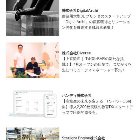
株式会社DigitalArchi
建築用大型3Dプリンタのスタートアップ
「DigitalArchi」の顧客獲得とリレーショ
ン強化を推進する挑戦者募集！
株式会社Diverse
【上京歓迎｜IT企業×BARの新たな挑
戦！】7月オープンの店舗で、つながりを
生むコミュニティマネージャー募集！
ハンディ株式会社
【高校生の未来を変える｜FS・IS・CS募
集】導入2,200校突破の教育DXスタートア
ップで圧倒的成長を。
Starlight Engine株式会社