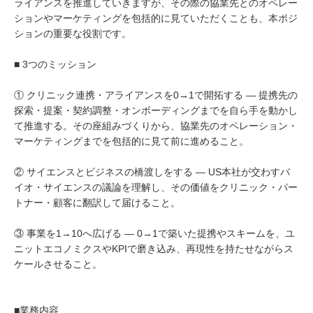
ライアンスを推進していきますが、その際の協業先とのオペレー
ションやマーケティングを包括的に見ていただくことも、本ポジ
ションの重要な役割です。
■ 3つのミッション
① クリニック連携・アライアンスを0→1で開拓する — 提携先の
探索・提案・契約調整・オンボーディングまでを自ら手を動かし
て推進する。その座組みづくりから、協業先のオペレーション・
マーケティングまでを包括的に見て前に進めること。
② サイエンスとビジネスの橋渡しをする — US本社が交わすバ
イオ・サイエンスの議論を理解し、その価値をクリニック・パー
トナー・顧客に翻訳して届けること。
③ 事業を1→10へ広げる — 0→1で築いた提携やスキームを、ユ
ニットエコノミクスやKPIで磨き込み、再現性を持たせながらス
ケールさせること。
■業務内容