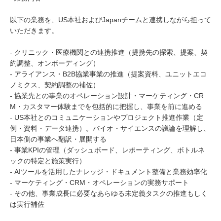
以下の業務を、US本社およびJapanチームと連携しながら担って
いただきます。
- クリニック・医療機関との連携推進（提携先の探索、提案、契
約調整、オンボーディング）
- アライアンス・B2B協業事業の推進（提案資料、ユニットエコ
ノミクス、契約調整の補佐）
- 協業先との事業のオペレーション設計・マーケティング・CR
M・カスタマー体験までを包括的に把握し、事業を前に進める
- US本社とのコミュニケーションやプロジェクト推進作業（定
例・資料・データ連携）。バイオ・サイエンスの議論を理解し、
日本側の事業へ翻訳・展開する
- 事業KPIの管理（ダッシュボード、レポーティング、ボトルネ
ックの特定と施策実行）
- AIツールを活用したナレッジ・ドキュメント整備と業務効率化
- マーケティング・CRM・オペレーションの実務サポート
- その他、事業成長に必要なあらゆる未定義タスクの推進もしく
は実行補佐