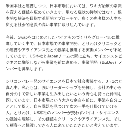
米国本社と連携しつつ、日本市場においては、ワキガ治療の常識
を変える価値を広めていきます。単なる症状の抑制ではなく、根
本的な解決を目指す革新的アプローチで、多くの患者様の人生を
変える社会的意義の高い事業に取り組んでいます。
今後、Swapをはじめとしたバイオものづくりをグローバルに推
進していく中で、日本市場での事業開発、とりわけクリニックと
の連携やアライアンス先との協業を推進する実働メンバーが不足
しています。US本社とJapanチームの間に立ち、サイエンスをビ
ジネスに翻訳しながら事業を前に進める、事業開発（BizDev）メ
ンバーを募集します。
シリコンバレー発のサイエンスを日本で社会実装する、0→1のど
真ん中。私たちは、強いリーダーシップを発揮し、会社の中から
自分の手で新しい事業を生み出したいという野心を持った仲間を
探しています。日本市場という大きな余白を前に、事業を自分ご
ととして捉え、自ら課題を見つけて次の一手を仕掛けていける
人。とりわけ、US本社のメンバーが交わすバイオ・サイエンス
の議論を理解し、その価値をクリニックやアライアンス先、そし
て顧客へと橋渡しできる人に来ていただきたいと考えています。