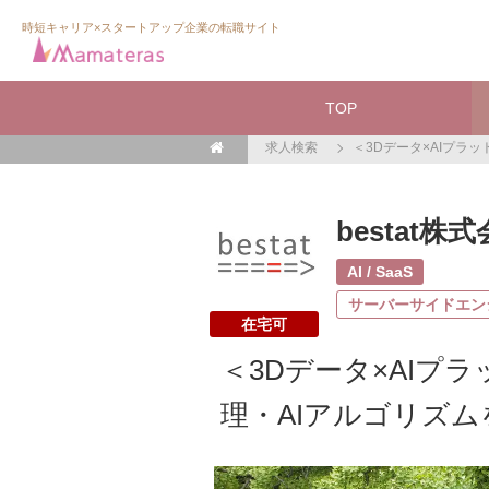
時短キャリア×スタートアップ企業の転職サイト
TOP
求人検索
＜3Dデータ×AIプラ
bestat株
AI / SaaS
サーバーサイドエン
在宅可
＜3Dデータ×AIプ
理・AIアルゴリズ