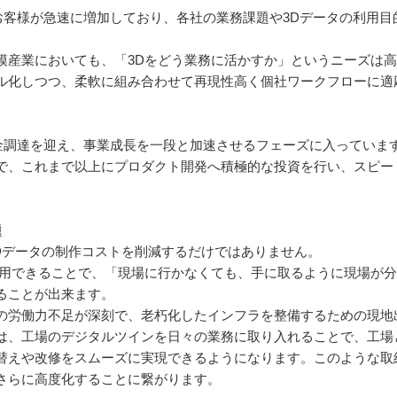
だくお客様が急速に増加しており、各社の業務課題や3Dデータの利用
模産業においても、「3Dをどう業務に活かすか」というニーズは
ル化しつつ、柔軟に組み合わせて再現性高く個社ワークフローに適
金調達を迎え、事業成長を一段と加速させるフェーズに入っていま
で、これまで以上にプロダクト開発へ積極的な投資を行い、スピー
。
題
3Dデータの制作コストを削減するだけではありません。
活用できることで、「現場に行かなくても、手に取るように現場が
ることが出来ます。
の労働力不足が深刻で、老朽化したインフラを整備するための現地
は、工場のデジタルツインを日々の業務に取り入れることで、工
替えや改修をスムーズに実現できるようになります。このような取
さらに高度化することに繋がります。