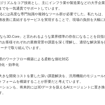
ルゴリズムをコア技術とし、主にインフラ業や製造業などの大手企業
までを一気通貫でサポートしています。
するには高度な専門知識や複雑なツール群が必要でした。私たちは
務改善に直結するサービスを実現することで、現場の負担を大幅に
なら3D.Core」と言われるような業界標準の存在になることを目
のお客様それぞれの業務背景や課題を深く理解し、適切な解決策を
ローチで取り組んでいます。
理のワークフロー構築による柔軟な個社対応
動化・効率化
大きな開発コストを要した深い課題解決を、汎用機能のモジュール
トフォームを構築することが肝要だと考えています。
ーションも、将来的には3Dデータを扱えるAIエージェントに置き
す。