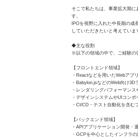
そこで私たちは、事業拡大期に
す。
IPOを視野に入れた中長期の
していただきたいと考えていま
◆主な役割
※以下の領域の中で、ご経験の
【フロントエンド領域】
・Reactなどを用いたWebア
・Babylon.jsなどのWeb
・レンダリングパフォーマンス
・デザインシステムやUIコン
・CI/CD・テスト自動化を含
【バックエンド領域】
・APIアプリケーション開発・
・GCPを中心としたインフラ