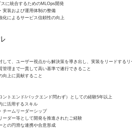
ビスに統合するためのMLOps開発
・実装および運用体制の整備
強化によるサービス信頼性の向上
ル
対して、ユーザー視点から解決策を導き出し、実装をリードするリ
質管理まで一貫して高い基準で遂行できること
の向上に貢献すること
ロントエンド/バックエンド問わず）としての経験5年以上
的に活用するスキル
・チームリーダーシップ
リーダー等として開発を推進されたご経験
ーとの円滑な連携や合意形成