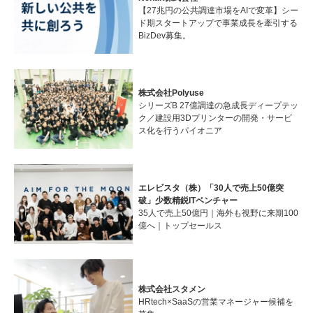
【27兆円の公共調達市場をAIで変革】シー
ド期スタートアップで事業成長を牽引する
BizDev募集。
株式会社Polyuse
シリーズB 27億調達の急成長ディープテッ
ク／建設用3Dプリンターの開発・サービ
ス化を行うパイオニア
エレビスタ（株）「30人で売上50億突
破」少数精鋭ITベンチャー
35人で売上50億円｜海外も視野に来期100
億へ｜トップセールス
株式会社スタメン
HRtech×SaaSの営業マネージャー候補を