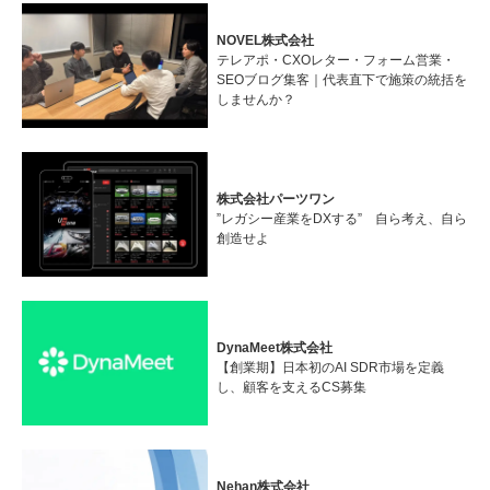
NOVEL株式会社
テレアポ・CXOレター・フォーム営業・
SEOブログ集客｜代表直下で施策の統括を
しませんか？
株式会社パーツワン
”レガシー産業をDXする” 自ら考え、自ら
創造せよ
DynaMeet株式会社
【創業期】日本初のAI SDR市場を定義
し、顧客を支えるCS募集
Nehan株式会社