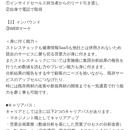
①インサイドセールス担当者からのリード引き渡し
②自身で電話で取得
【2】インバウンド
③WEBマーケ
＜身に付く能力＞
ストレスチェックも健康情報SaaSも他社とは併用されないため
競合のサービスに勝ち切る営業力が身に付きます。
またストレスチェックについては実施後に集団分析結果の報告を
行うため数値を読む力やプレゼン能力も身に付きます。
分析結果の報告をする中で顧客のニーズを拾いながら、既存サー
ビスのアップセルにつなげたり、
時には既存商材の改善や新規商材の開発までを一気通貫で行う能
力を磨く事も可能です。
■キャリアパス：
キャリアとしては主に以下2つのキャリアパスがあります。
・マネジメント職としてキャリアアップ
・営業企画業務（数値分析を基にした営業プロセスの分析改善）