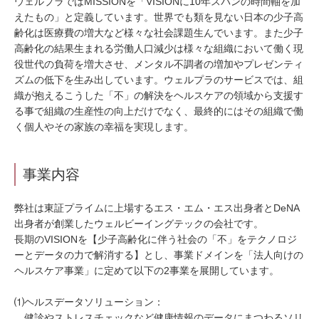
ウェルプラではMISSIONを「VISIONに10年スパンの時間軸を加
えたもの」と定義しています。世界でも類を見ない日本の少子高
齢化は医療費の増大など様々な社会課題生んでいます。また少子
高齢化の結果生まれる労働人口減少は様々な組織において働く現
役世代の負荷を増大させ、メンタル不調者の増加やプレゼンティ
ズムの低下を生み出しています。ウェルプラのサービスでは、組
織が抱えるこうした「不」の解決をヘルスケアの領域から支援す
る事で組織の生産性の向上だけでなく、最終的にはその組織で働
く個人やその家族の幸福を実現します。
事業内容
弊社は東証プライムに上場するエス・エム・エス出身者とDeNA
出身者が創業したウェルビーイングテックの会社です。
長期のVISIONを【少子高齢化に伴う社会の「不」をテクノロジ
ーとデータの力で解消する】とし、事業ドメインを「法人向けの
ヘルスケア事業」に定めて以下の2事業を展開しています。
⑴ヘルスデータソリューション：
健診やストレスチェックなど健康情報のデータにまつわるソリ