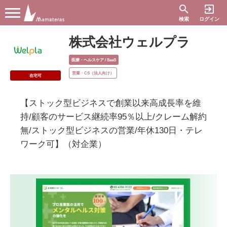
search
exit_to_app
検索
ログイン
株式会社ウェルプラ
医療・ヘルスケア / SaaS
営業・CS（法人向け）
在宅可
【ストック型ビジネスで創業以来高成長率を維
持/顧客のサービス継続率95％以上/クレーム解約
無/ストック型ビジネスの営業/年休130日・テレ
ワーク可】（対企業）