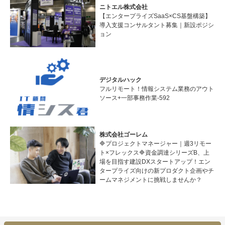
ニトエル株式会社
【エンタープライズSaaS×CS基盤構築】
導入支援コンサルタント募集｜新設ポジシ
ョン
デジタルハック
フルリモート！情報システム業務のアウト
ソース+一部事務作業‐592
株式会社ゴーレム
🔷プロジェクトマネージャー｜週3リモー
ト×フレックス🔷資金調達シリーズB、上
場を目指す建設DXスタートアップ！エン
タープライズ向けの新プロダクト企画やチ
ームマネジメントに挑戦しませんか？