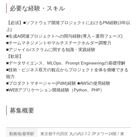
必要な経験・スキル
【必須】■ソフトウェア開発プロジェクトにおけるPM経験(3年以
上)
■生成AI関連プロジェクトへの関与経験(導入～運用フェーズ)
■チームマネジメントやマルチステークホルダー調整力
■アジャイル/スクラムに関する知識・実践経験
【歓迎】
■データサイエンス、MLOps、Prompt Engineeringの基礎理解
■技術・ビジネス双方の観点からプロジェクト全体を俯瞰できる
能力
■プロダクトマネージャー(PdM)経験 ■AWSの使用経験
■WEBアプリケーション開発経験（Python、PHP）
募集概要
勤務地/最寄駅
東京都千代田区 丸の内2-7-2 JPタワー14階 / 東