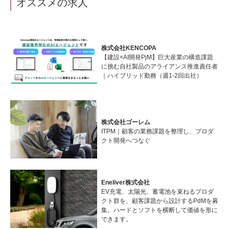
オススメの求人
株式会社KENCOPA
【建設×AI開発PjM】巨大産業の構造課題
に挑む自社製品のアライアンス推進責任者
｜ハイブリッド勤務（週1-2回出社）
株式会社ゴーレム
ITPM｜顧客の業務課題を整理し、プロダ
クト開発へつなぐ
Eneliver株式会社
EV充電、太陽光、蓄電池を束ねるプロダ
クト群を、顧客課題から設計するPdMを募
集。ハードとソフトを横断して価値を形に
できます。