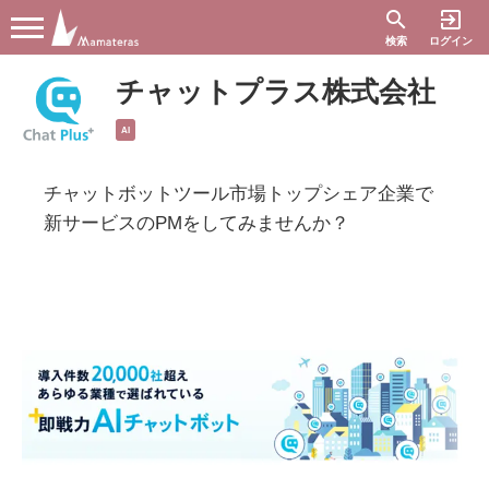
search
exit_to_app
検索
ログイン
チャットプラス株式会社
AI
チャットボットツール市場トップシェア企業で
新サービスのPMをしてみませんか？