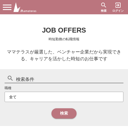
search
exit_to_app
検索
ログイン
JOB OFFERS
時短勤務の転職情報
ママテラスが厳選した、ベンチャー企業だから実現でき
る、キャリアを活かした時短のお仕事です
search
検索条件
職種
検索