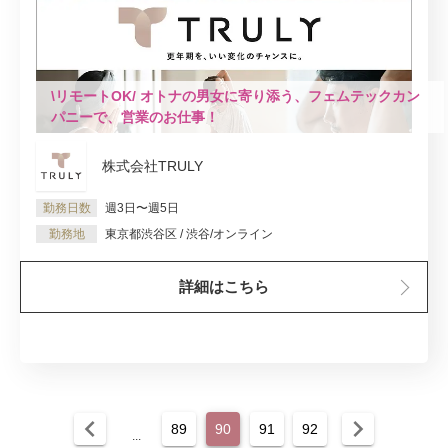
\リモートOK/ オトナの男女に寄り添う、フェムテックカン
パニーで、営業のお仕事！
株式会社TRULY
勤務日数
週3日〜週5日
勤務地
東京都渋谷区 / 渋谷/オンライン
詳細はこちら
chevron_left
chevron_right
89
90
91
92
...