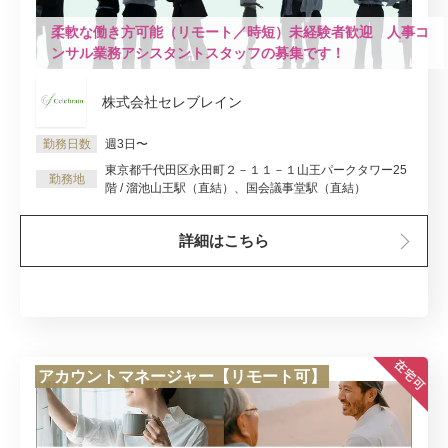
柔軟な働き方可能（リモート／時短）未経験者歓迎 人事コ
ンサル業務アシスタントスタッフの募集です！
株式会社セレブレイン
勤務日数
週3日〜
東京都千代田区永田町２－１１－１山王パークタワー25
勤務地
階 / 溜池山王駅（直結）、国会議事堂駅（直結）
詳細はこちら
アカウントマネージャー【リモート可】